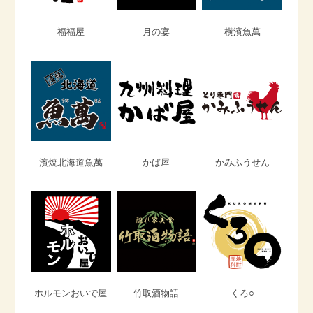
福福屋
月の宴
横濱魚萬
濱焼北海道魚萬
かば屋
かみふうせん
ホルモンおいで屋
竹取酒物語
くろ○