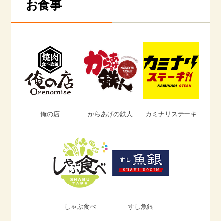
お食事
俺の店
からあげの鉄人
カミナリステーキ
しゃぶ食べ
すし魚銀