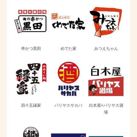
串かつ黒田
めでた家
みつえちゃん
四十五縁家
バリヤスサカバ
白木屋×バリヤス酒
場