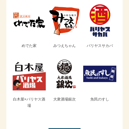
めでた家
みつえちゃん
バリヤスサカバ
白木屋×バリヤス酒
大衆酒場銀次
魚民のすし
場