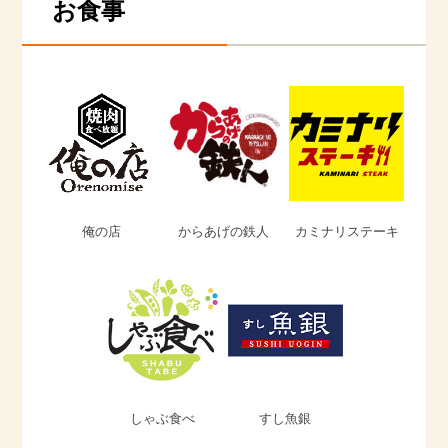
お食事
俺の店
からあげの鉄人
カミナリステーキ
しゃぶ食べ
すし魚銀