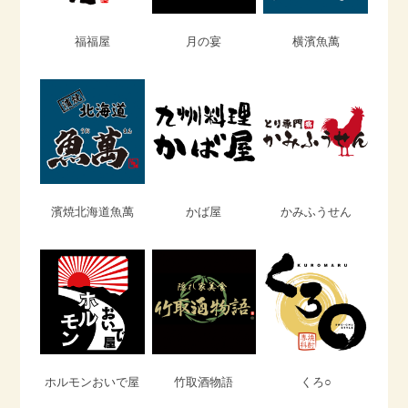
福福屋
月の宴
横濱魚萬
濱焼北海道魚萬
かば屋
かみふうせん
ホルモンおいで屋
竹取酒物語
くろ○