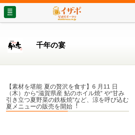
千年の宴
【素材を堪能 夏の贅沢を⾷す】6 ⽉11 ⽇
（⽊）から“滋賀県産 鮎のホイル焼” や“⽢み
引き⽴つ夏野菜の鉄板焼”など、涼を呼び込む
夏メニューの販売を開始︕