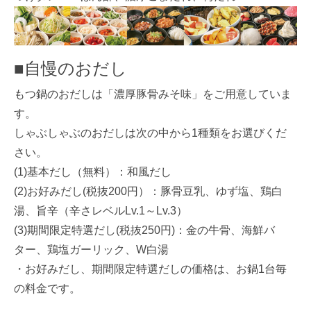
■自慢のおだし
もつ鍋のおだしは「濃厚豚骨みそ味」をご用意していま
す。
しゃぶしゃぶのおだしは次の中から1種類をお選びくだ
さい。
(1)基本だし（無料）：和風だし
(2)お好みだし(税抜200円）：豚骨豆乳、ゆず塩、鶏白
湯、旨辛（辛さレベルLv.1～Lv.3）
(3)期間限定特選だし(税抜250円)：金の牛骨、海鮮バ
ター、鶏塩ガーリック、W白湯
・お好みだし、期間限定特選だしの価格は、お鍋1台毎
の料金です。