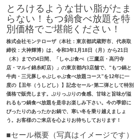
とろけるような甘い脂がたま
らない！もつ鍋食べ放題を特
別価格でご堪能ください！
株式会社モンテローザ（本社：東京都武蔵野市、代表取
締役：大神輝博）は、令和3年1月18日（月）から21日
（木）までの4日間、「しゃぶ食べ（三鷹店・高円寺
店・マルイ錦糸町店）」の東京都内3店舗で、“もつ鍋と
牛肉・三元豚しゃぶしゃぶ食べ放題コース”を12年に一
度の【丑年（うしどし）】記念セール･第二弾として特別
価格で販売します。ぷりっぷりの食感、甘味と旨味が溢
れるもつ鍋食べ放題を是非お楽しみ下さい。今の季節に
ぴったりのあったかお鍋で、寒い冬を乗り越えましょ
う。お客様のご来店を心よりお待ちしております！
■セール概要（写真はイメージです）