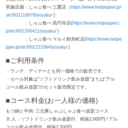
実施店舗：しゃぶ食べ 三鷹店（
https://www.hotpepper.jp/
strJ001118978/yoyaku/
)
：しゃぶ食べ 高円寺店(
https://www.hotpepper.j
p/strJ001200411/yoyaku/
)
：しゃぶ食べ マルイ錦糸町店(
https://www.hotpe
pper.jp/strJ001211064/yoyaku/
)
■ご利用条件
・ランチ、ディナーとも同一価格での販売です。
・セール対象は“ソフトドリンク飲み放題”または“アル
コール飲み放題”のセット販売限定です。
■コース料金(お一人様の価格)
もつ鍋と牛肉･三元豚しゃぶしゃぶ食べ放題コース
大 人：ソフトドリンク飲み放題付 税抜2,000円 / アル
コール飲み放題付 税抜2,500円