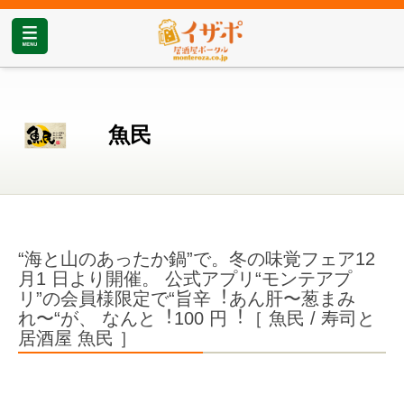
魚民
“海と⼭のあったか鍋”で。冬の味覚フェア12
⽉1 ⽇より開催。 公式アプリ“モンテアプ
リ”の会員様限定で“旨⾟︕あん肝〜葱まみ
れ〜“が、 なんと︕100 円︕［ ⿂⺠ / 寿司と
居酒屋 ⿂⺠ ］