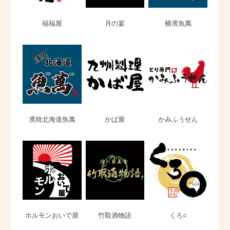
福福屋
月の宴
横濱魚萬
濱焼北海道魚萬
かば屋
かみふうせん
ホルモンおいで屋
竹取酒物語
くろ○