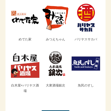
めでた家
みつえちゃん
バリヤスサカバ
白木屋×バリヤス酒
大衆酒場銀次
魚民のすし
場