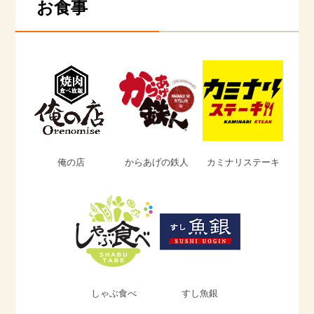
お食事
俺の店
からあげの鉄人
カミナリステーキ
しゃぶ食べ
すし魚銀