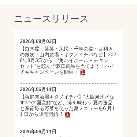
ニュースリリース
2026年08月03日
【白木屋・笑笑・魚民・千年の宴・目利き
の銀次・山内農場・キタノイチバなど】202
6年8月3日から、“角ハイボール + チキン
セット”を頼んで豪華賞品を当てよう！ハイ
チキキャンペーンを開催！
2026年06月11日
【海鮮⾁酒場キタノイチバ】“⼤阪泉州⽔な
す®”や“国産鯵”など、涼を味わう 夏の逸品
と季節彩る野菜を使った夏メニューを6 ⽉1
1 ⽇から販売開始︕
2026年06月11日