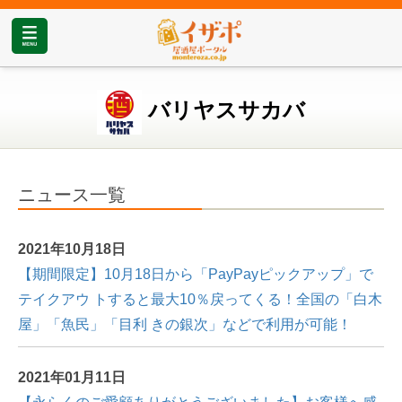
バリヤスサカバ
ニュース一覧
2021年10月18日
【期間限定】10⽉18⽇から「PayPayピックアップ」で
テイクアウ トすると最⼤10％戻ってくる！全国の「⽩⽊
屋」「⿂⺠」「⽬利 きの銀次」などで利⽤が可能！
2021年01月11日