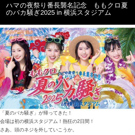
ハマの夜祭り番長襲名記念 ももクロ夏
のバカ騒ぎ2025 in 横浜スタジアム
「夏のバカ騒ぎ」が帰ってきた！
会場は初の横浜スタジアム！熱狂の2日間！
さあ、頭のネジを外していこうか。