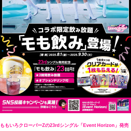
ももいろクローバーZの23rdシングル「Event Horizon」発売