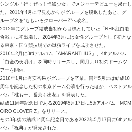
シングル「行くぜっ！怪盗少女」でメジャーデビューを果たし
た。2011年4月に早見あかりがグループを脱退したあと、グ
ループ名を“ももいろクローバーZ”へ改名。
2012年にグループ結成当初から目標としていた「NHK紅白歌
合戦」に初出場し、2014年3月には女性グループとして初とな
る東京・国立競技場での単独ライブを成功させた。
2016年2月に3rdアルバム「AMARANTHUS」、4thアルバム
「白金の夜明け」を同時リリースし、同月より初のドームツ
アーを開催。
2018年1月に有安杏果がグループを卒業。同年5月には結成10
周年を記念した初の東京ドーム公演を行ったほか、ベストアル
バム「桃も十、番茶も出花」を発表した。
結成11周年記念日である2019年5月17日に5thアルバム「MOM
OIRO CLOVER Z」をリリース。
その3年後の結成14周年記念日である2022年5月17日に6thアル
バム「祝典」が発売された。