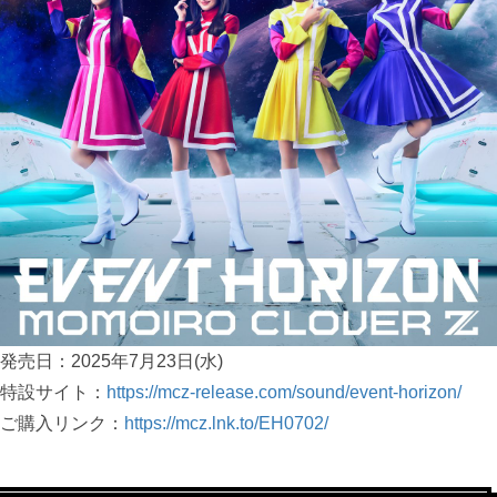
発売日：2025年7月23日(水)
特設サイト：
https://mcz-release.com/sound/event-horizon/
ご購入リンク：
https://mcz.lnk.to/EH0702/