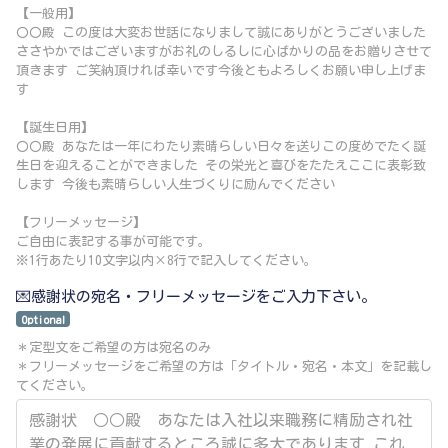
【一般用】
〇〇殿 この度は大変お世話になりまして誠にありがとうございました
ささやかではございますがお礼のしるしに心ばかりの品をお贈りさせて
頂きます ご笑納頂ければ幸いです今後ともよろしくお願い申し上げま
す
【誕生日用】
〇〇殿 あなたは一年にわたり素晴らしい日々を送りこの度めでたく誕
生日を迎えることができました その栄光と喜びをたたえここに表彰致
します 今後も素晴らしい人生づくりに励んでください
【フリーメッセージ】
ご自由に表記する事が可能です。
※1行あたり10文字以内×8行で記入してください。
💌感謝状の宛名・フリーメッセージをご入力下さい。
Optional
＊定型文をご希望の方は宛名のみ
＊フリーメッセージをご希望の方は「タイトル・宛名・本文」を記載し
てください。