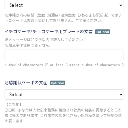
※沖縄県内の店舗（魚民 泡瀬店/濱焼魚萬 おもろまち駅前店）ではチ
ョコケーキはお取り扱いしておりません。ご了承ください。
イチゴケーキ/チョコケーキ用プレートの文言
Optional
※メッセージは20文字以内で記入してください
※絵文字は使用できません。
Number of characters 20 or less
Current number of characters
0
🥇感謝状ケーキの文面
Optional
【会社用】
〇〇殿 あなたは入社以来職務に精励され社業の発展に貢献するところ
誠に多大であります これまでの功をねぎらい記念品を贈って感謝の意
を表します