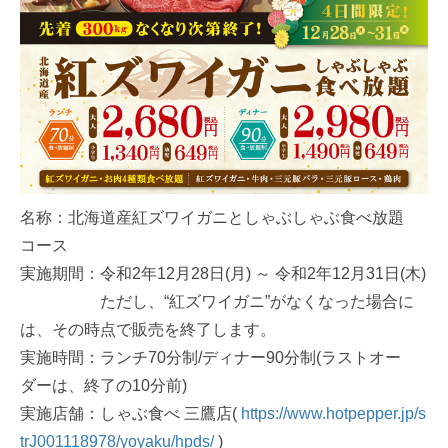
名称：北海道産紅ズワイガニとしゃぶしゃぶ食べ放題
コース
実施期間：令和2年12月28日(月) ～ 令和2年12月31日(木)
ただし、“紅ズワイガニ”がなくなった場合に
は、その時点で販売を終了します。
実施時間：ランチ70分制/ディナー90分制(ラストオー
ダーは、終了の10分前)
実施店舗：しゃぶ食べ 三鷹店(
https://www.hotpepper.jp/s
trJ001118978/yoyaku/hpds/
)