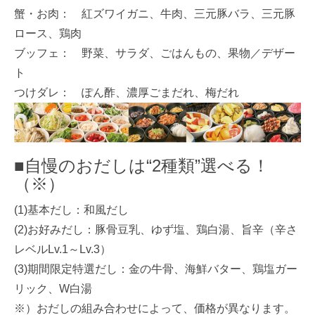
蟹・お肉： 紅ズワイガニ、牛肉、三元豚バラ、三元豚
ロース、鶏肉
ブッフェ： 野菜、サラダ、ごはんもの、果物／デザー
ト
つけダレ： ぽん酢、濃厚ごまだれ、梅だれ
■自慢のおだしは“2種類”選べる！
（※）
(1)基本だし：和風だし
(2)お好みだし：豚骨豆乳、ゆず塩、鶏白湯、旨辛（辛さ
レベルLv.1～Lv.3）
(3)期間限定特選だし：金の牛骨、海鮮バター、鶏塩ガー
リック、W白湯
※）おだしの組み合わせによって、価格が異なります。