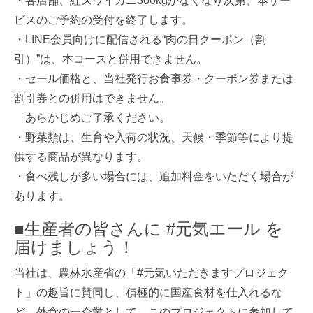
・各店舗、紅ズワイガニ300kgがなくなり次第、本サー
ビスのご予約の受付を終了します。
・LINE会員向けに配信される“肉の日クーポン（割
引）”は、本コースと併用できません。
・セール価格と、当社発行お食事券・クーポン券または
割引券との併用はできません。
あらかじめご了承ください。
・野菜類は、生育や入荷の状況、天候・季節等により提
供する商品が異なります。
・食べ残しが多い場合には、追加料金をいただく場合が
あります。
■生産者の皆さんに #元気エール を
届けましょう！
当社は、農林水産省の「#元気いただきますプロジェク
ト」の趣旨に賛同し、積極的に国産食材を仕入れるな
ど、外食の一企業として、このプロジェクトに参加して