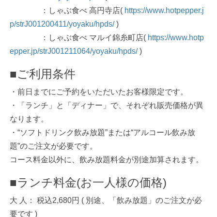
：しゃぶ食べ 高円寺店(
https://www.hotpepper.j
p/strJ001200411/yoyaku/hpds/
)
：しゃぶ食べ マルイ錦糸町店(
https://www.hotp
epper.jp/strJ001211064/yoyaku/hpds/
)
■ご利用条件
・前日までにご予約をいただいたお客様限定です。
・「ランチ」と「ディナー」で、それぞれ販売価格が異
なります。
・“ソフトドリンク飲み放題”または“アルコール飲み放
題”のご注文が必要です。
コース料金以外に、飲み放題料金が別途加算されます。
■ランチ料金(お一人様の価格)
大 人： 税込2,680円 ( 別途、「飲み放題」のご注文が必
要です )