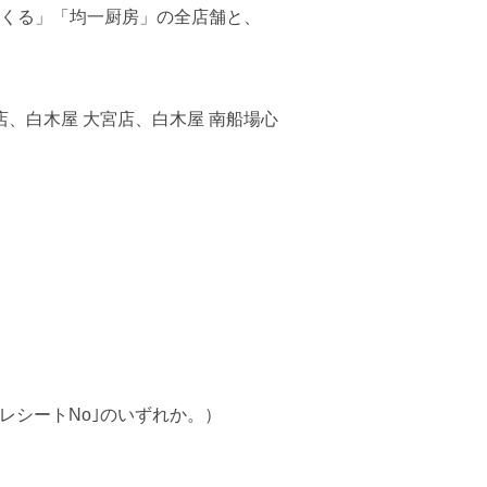
くる」「均一厨房」の全店舗と、
店、白木屋 大宮店、白木屋 南船場心
レシートNo｣のいずれか。）