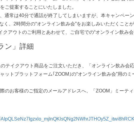
をご提案することにいたしました。
、通常は40分で通話が終了してしまいますが、本キャンペーン
なく、2時間分の“オンライン飲み会”をお楽しみいただくこと
イクアウトのご利用とあわせて、ご自宅での“オンライン飲み会
ラン」詳細
)以上のテイクアウト商品をご注文いただき、「オンライン飲み会
ットプラットフォーム｢ZOOM｣の“オンライン飲み会”用の
のお客様のご指定のメールアドレスへ、「ZOOM」ミーティ
/e/1FAIpQLSeNz7Igzxlo_mjInQKlsQNg2NWhrJTHOy5Z_itwi8hRCK