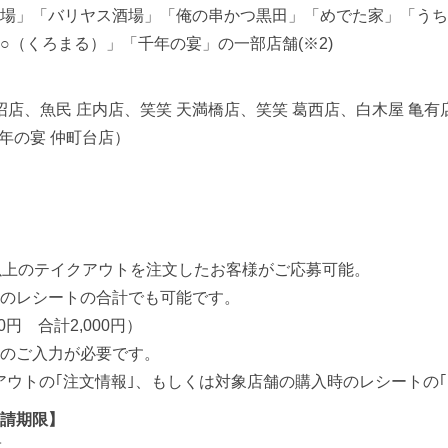
場」「バリヤス酒場」「俺の串かつ黒田」「めでた家」「うち
○（くろまる）」「千年の宴」の一部店舗(※2)
。
沼店、魚民 庄内店、笑笑 天満橋店、笑笑 葛西店、白木屋 亀有
年の宴 仲町台店）
込)以上のテイクアウトを注文したお客様がご応募可能。
のレシートの合計でも可能です。
0円 合計2,000円）
のご入力が必要です。
アウトの｢注文情報｣、もしくは対象店舗の購入時のレシートの｢
請期限】
迄