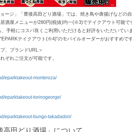
ョージ」「豊後高田どり酒場」では、焼き鳥や唐揚げなどの自慢
の居酒屋メニューが280円(税抜)均一(※3)でテイクアウト可能で
も、手軽にコスパ良くご利用いただけると好評をいただいてい
PARKテイクアウト(※4)”のモバイルオーダーがおすすめで
ープ、ブランドURL＞
それぞれご注文が可能です。
and/eparktakeout-monteroza/
and/eparktakeout-torinogeorge/
rand/eparktakeout-bungo-takadadori/
後高田どり酒場」について