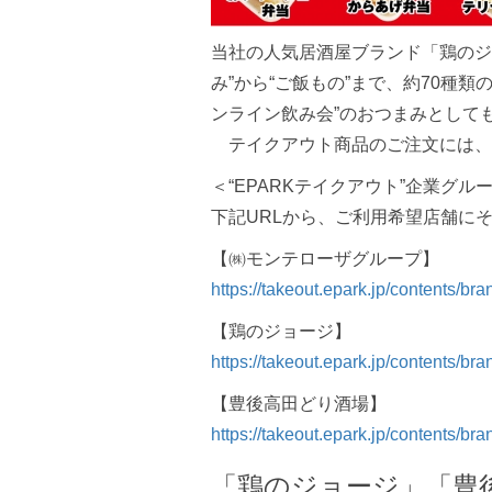
当社の人気居酒屋ブランド「鶏のジ
み”から“ご飯もの”まで、約70種類
ンライン飲み会”のおつまみとして
テイクアウト商品のご注文には、“E
＜“EPARKテイクアウト”企業グル
下記URLから、ご利用希望店舗に
【㈱モンテローザグループ】
https://takeout.epark.jp/contents/br
【鶏のジョージ】
https://takeout.epark.jp/contents/br
【豊後高田どり酒場】
https://takeout.epark.jp/contents/b
「鶏のジョージ」「豊