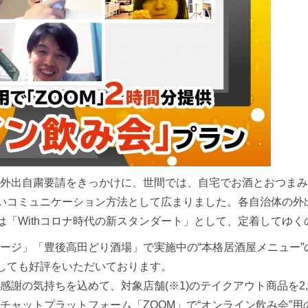
外出自粛要請をきっかけに、世間では、自宅でお酒とおつまみ
しいコミュニケーション方法として広まりました。各自治体の外
”は「Withコロナ時代の新スタンダート」として、定着してゆ
ジ」「豊後高田どり酒場」で実施中の“本格居酒屋メニュー”
としても好評をいただいております。
の気持ちを込めて、対象店舗(※1)のテイクアウト商品を2,0
ャットプラットフォーム「ZOOM」で“オンライン飲み会”用