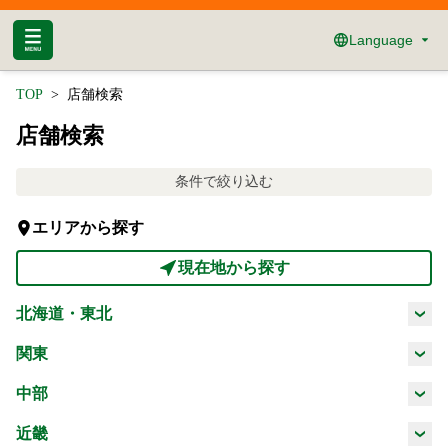
Language
TOP
店舗検索
店舗検索
条件で絞り込む
エリアから探す
現在地から探す
北海道・東北
北海道
青森県
岩手県
宮城県
関東
茨城県
栃木県
群馬県
埼玉県
中部
秋田県
山形県
福島県
新潟県
富山県
石川県
福井県
近畿
千葉県
東京都
神奈川県