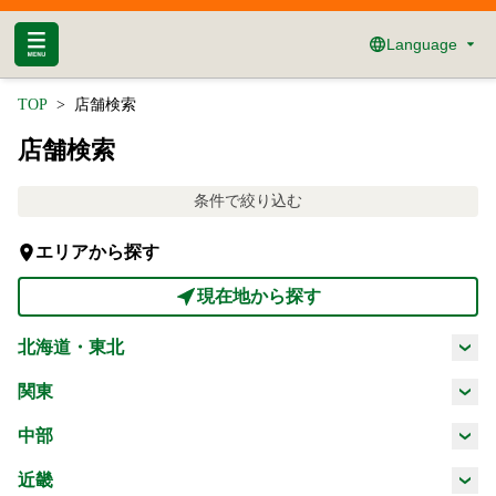
Language
TOP
店舗検索
店舗検索
条件で絞り込む
エリアから探す
現在地から探す
北海道・東北
北海道
青森県
岩手県
宮城県
関東
茨城県
栃木県
群馬県
埼玉県
中部
秋田県
山形県
福島県
新潟県
富山県
石川県
福井県
近畿
千葉県
東京都
神奈川県