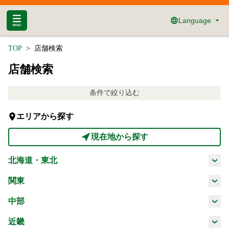
Language
TOP
店舗検索
店舗検索
条件で絞り込む
エリアから探す
現在地から探す
北海道・東北
北海道
青森県
岩手県
宮城県
関東
茨城県
栃木県
群馬県
埼玉県
中部
秋田県
山形県
福島県
新潟県
富山県
石川県
福井県
近畿
千葉県
東京都
神奈川県