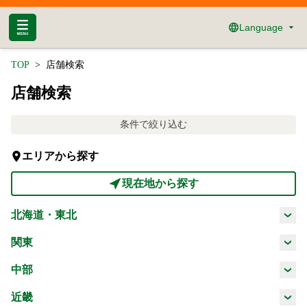
Language
TOP
店舗検索
店舗検索
条件で絞り込む
エリアから探す
現在地から探す
北海道・東北
北海道
青森県
岩手県
宮城県
関東
茨城県
栃木県
群馬県
埼玉県
中部
秋田県
山形県
福島県
新潟県
富山県
石川県
福井県
近畿
千葉県
東京都
神奈川県