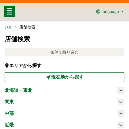
Language
TOP
店舗検索
店舗検索
条件で絞り込む
エリアから探す
現在地から探す
北海道・東北
北海道
青森県
岩手県
宮城県
関東
茨城県
栃木県
群馬県
埼玉県
中部
秋田県
山形県
福島県
新潟県
富山県
石川県
福井県
近畿
千葉県
東京都
神奈川県