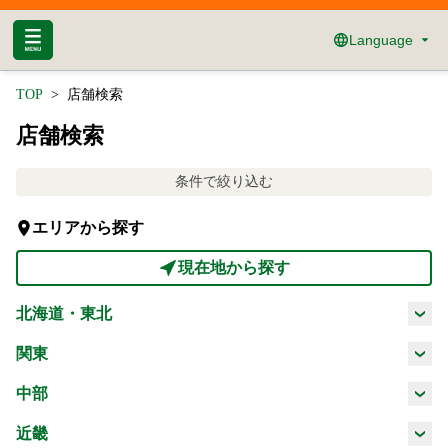
Language
TOP
店舗検索
店舗検索
条件で絞り込む
エリアから探す
現在地から探す
北海道・東北
北海道
青森県
岩手県
宮城県
関東
茨城県
栃木県
群馬県
埼玉県
中部
秋田県
山形県
福島県
新潟県
富山県
石川県
福井県
近畿
千葉県
東京都
神奈川県