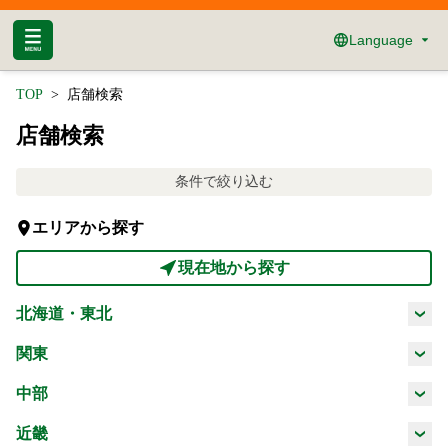
Language
TOP
店舗検索
店舗検索
条件で絞り込む
エリアから探す
現在地から探す
北海道・東北
北海道
青森県
岩手県
宮城県
関東
茨城県
栃木県
群馬県
埼玉県
中部
秋田県
山形県
福島県
新潟県
富山県
石川県
福井県
近畿
千葉県
東京都
神奈川県