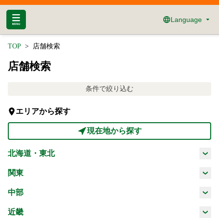
Language
TOP
店舗検索
店舗検索
条件で絞り込む
エリアから探す
現在地から探す
北海道・東北
北海道
青森県
岩手県
宮城県
関東
茨城県
栃木県
群馬県
埼玉県
中部
秋田県
山形県
福島県
新潟県
富山県
石川県
福井県
近畿
千葉県
東京都
神奈川県