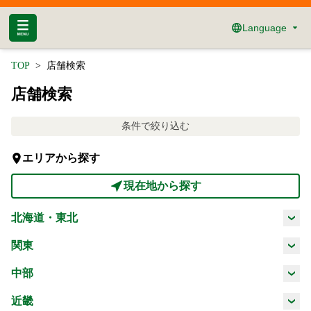
Language
TOP
店舗検索
店舗検索
条件で絞り込む
エリアから探す
現在地から探す
北海道・東北
北海道
青森県
岩手県
宮城県
関東
茨城県
栃木県
群馬県
埼玉県
中部
秋田県
山形県
福島県
新潟県
富山県
石川県
福井県
近畿
千葉県
東京都
神奈川県