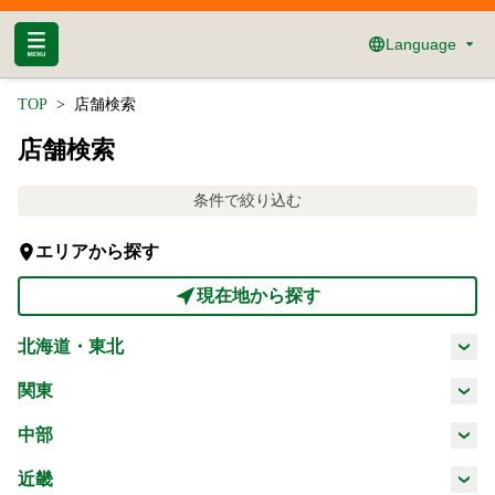
Language
TOP
店舗検索
店舗検索
条件で絞り込む
エリアから探す
現在地から探す
北海道・東北
北海道
青森県
岩手県
宮城県
関東
茨城県
栃木県
群馬県
埼玉県
中部
秋田県
山形県
福島県
新潟県
富山県
石川県
福井県
近畿
千葉県
東京都
神奈川県